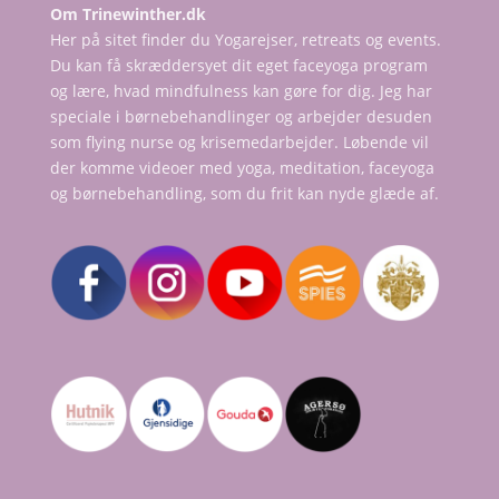
Om Trinewinther.dk
Her på sitet finder du Yogarejser, retreats og events.
Du kan få skræddersyet dit eget faceyoga program
og lære, hvad mindfulness kan gøre for dig. Jeg har
speciale i børnebehandlinger og arbejder desuden
som flying nurse og krisemedarbejder. Løbende vil
der komme videoer med yoga, meditation, faceyoga
og børnebehandling, som du frit kan nyde glæde af.