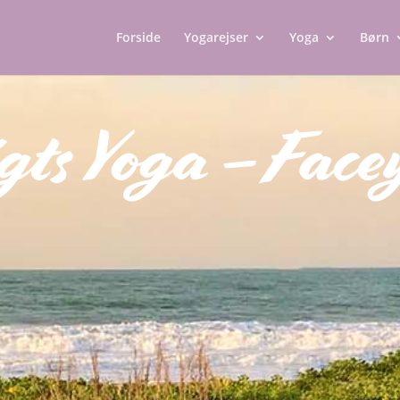
Forside
Yogarejser
Yoga
Børn
gts Yoga – Fac