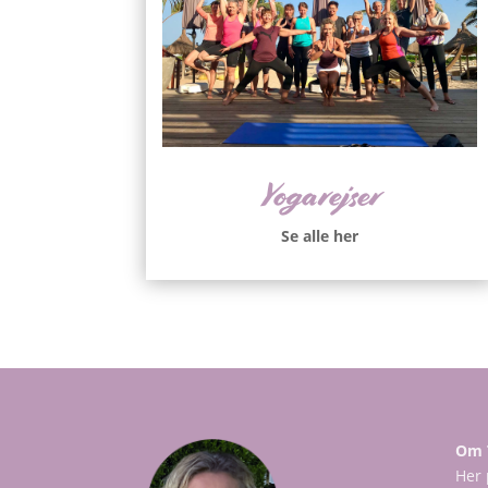
Yogarejser
Se alle her
Om 
Her 