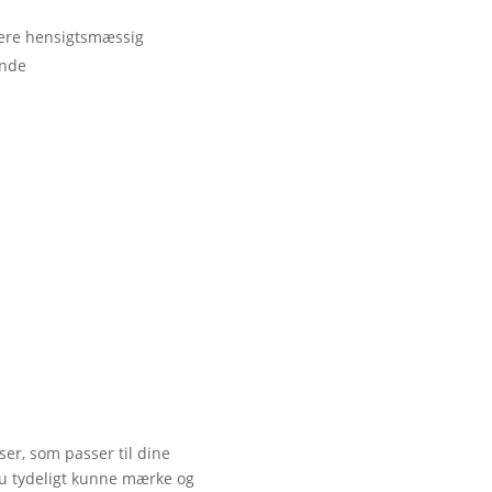
ere hensigtsmæssig
ende
er, som passer til dine
 du tydeligt kunne mærke og