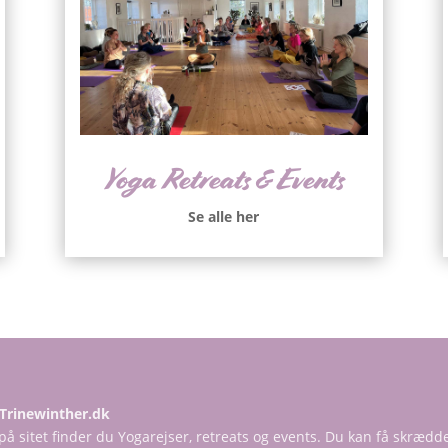
Yoga Retreats & Events
Se alle her
Trinewinther.dk
på sitet finder du Yogarejser, retreats og events. Du kan få skræd