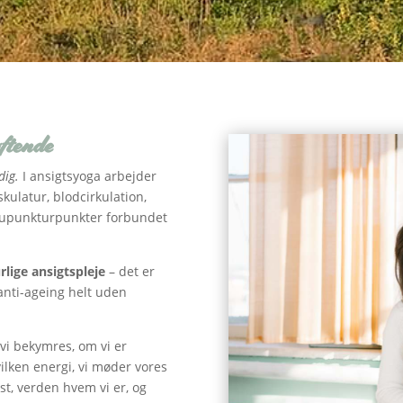
øftende
dig.
I ansigtsyoga arbejder
ulatur, blodcirkulation,
kupunkturpunkter forbundet
lige ansigtspleje
– det er
anti-ageing helt uden
vi bekymres, om vi er
ilken energi, vi møder vores
dst, verden hvem vi er, og