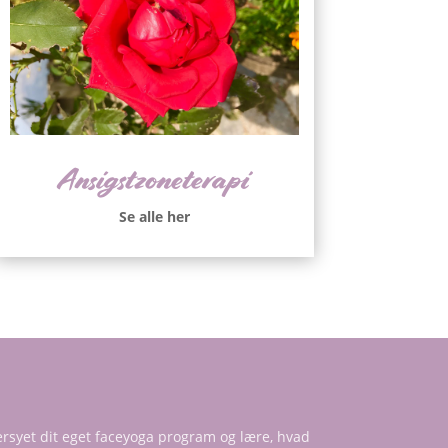
Ansigstzoneterapi
Se alle her
dersyet dit eget faceyoga program og lære, hvad