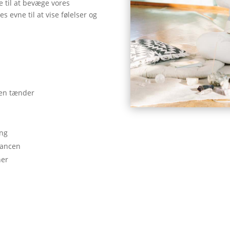
e til at bevæge vores
 evne til at vise følelser og
en tænder
ing
lancen
ner