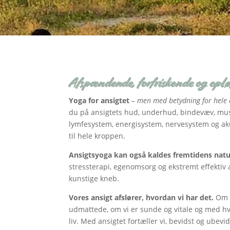
Afspændende, forfriskende og opl
Yoga for ansigtet
– men med betydning for hele 
du på ansigtets hud, underhud, bindevæv, musk
lymfesystem, energisystem, nervesystem og a
til hele kroppen.
Ansigtsyoga kan også kaldes fremtidens natur
stressterapi, egenomsorg og ekstremt effektiv 
kunstige kneb.
Vores ansigt afslører, hvordan vi har det.
Om 
udmattede, om vi er sunde og vitale og med hv
liv. Med ansigtet fortæller vi, bevidst og ubevi